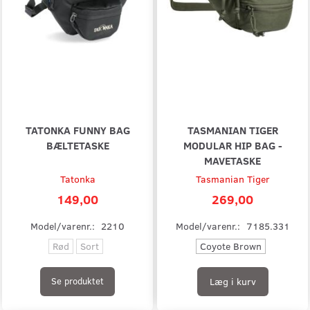
TATONKA FUNNY BAG
TASMANIAN TIGER
BÆLTETASKE
MODULAR HIP BAG -
MAVETASKE
Tatonka
Tasmanian Tiger
149,00
269,00
Model/varenr.:
2210
Model/varenr.:
7185.331
Rød
Sort
Coyote Brown
Læg i kurv
Se produktet