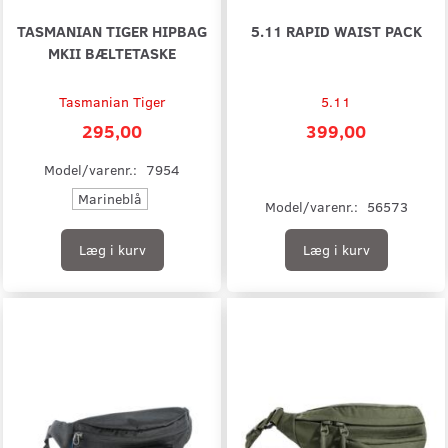
TASMANIAN TIGER HIPBAG
5.11 RAPID WAIST PACK
MKII BÆLTETASKE
Tasmanian Tiger
5.11
295,00
399,00
Model/varenr.:
7954
Marineblå
Model/varenr.:
56573
Læg i kurv
Læg i kurv