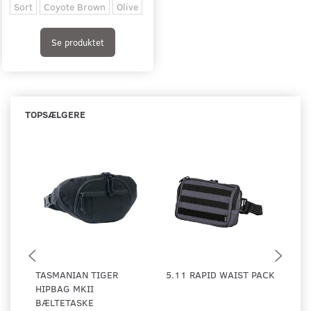
Sort
Coyote Brown
Olive
Se produktet
TOPSÆLGERE
TASMANIAN TIGER
5.11 RAPID WAIST PACK
TA
HIPBAG MKII
BÆ
BÆLTETASKE