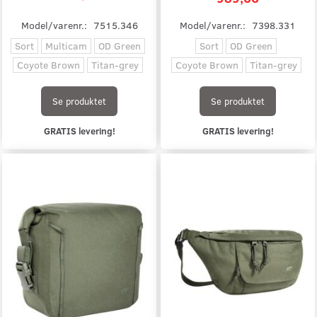
Model/varenr.:
7515.346
Model/varenr.:
7398.331
Sort
Multicam
OD Green
Sort
OD Green
Coyote Brown
Titan-grey
Coyote Brown
Titan-grey
Se produktet
Se produktet
GRATIS levering!
GRATIS levering!