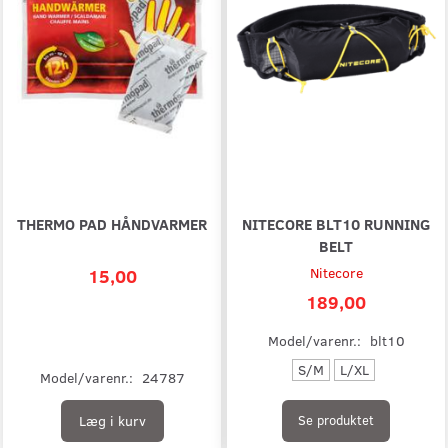
THERMO PAD HÅNDVARMER
NITECORE BLT10 RUNNING
BELT
15,00
Nitecore
189,00
Model/varenr.:
blt10
S/M
L/XL
Model/varenr.:
24787
Læg i kurv
Se produktet