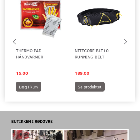
THERMO PAD
NITECORE BLT10
NI
HÅNDVARMER
RUNNING BELT
PO
15,00
189,00
1.
Læg i kurv
Se produktet
S
BUTIKKEN I RØDOVRE