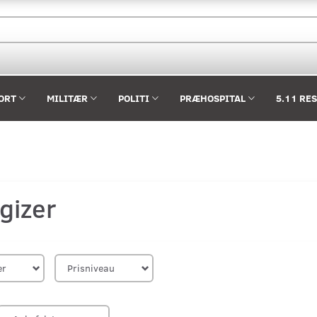
ORT
MILITÆR
POLITI
PRÆHOSPITAL
5.11 RE
gizer
er
Prisniveau