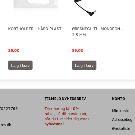
KORTHOLDER - HÅRD PLAST
ØRESNEGL TIL MONOFON -
3,5 MM
25,00
89,00
Læg i kurv
Læg i kurv
TILMELD NYHEDSBREV
KONTO
: 70227766
Tryk her og få 10%
Min konto
rabat, på dit næste køb,
når du tilmelder dig vores
Adressebog
nyhedsmail.
ectro.dk
Ønskeliste