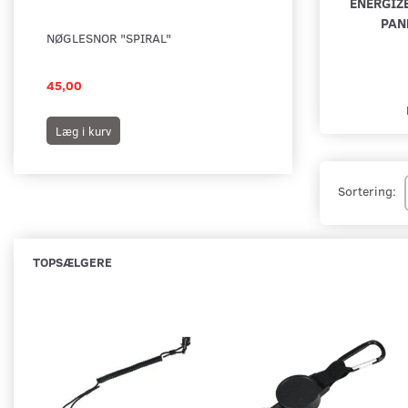
ENERGIZ
PAN
NØGLESNOR "SPIRAL"
NØGLERHOLDER MED
45,00
39,00
Læg i kurv
Læg i kurv
Sortering:
TOPSÆLGERE