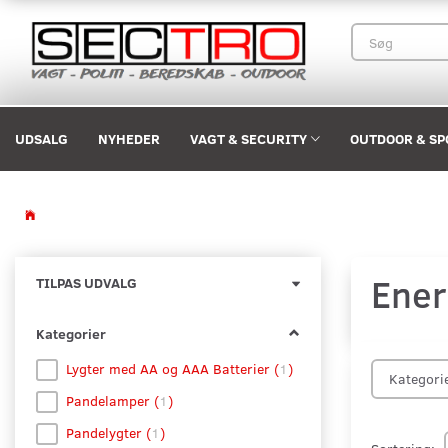
UDSALG
NYHEDER
VAGT & SECURITY
OUTDOOR & SP
Ener
Skifte
TILPAS UDVALG
filter
Kategorier
Lygter med AA og AAA Batterier
(
1
)
Kategori
Pandelamper
(
1
)
Pandelygter
(
1
)