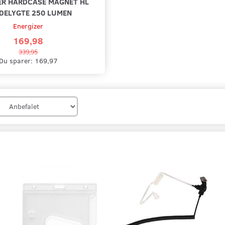
ER HARDCASE MAGNET HL
DELYGTE 250 LUMEN
 KARABINHAGE
KORTHOLDER - HÅRD PLAST
ØRESNEG
Energizer
169,98
25,00
89,00
339,95
Du sparer:
169,97
Læg i kurv
Læg i k