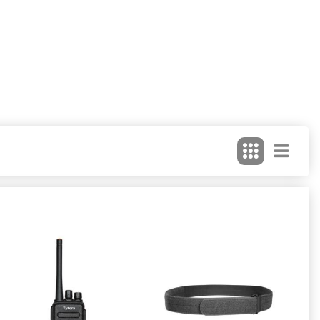
L TIL MONOFON - 3,5 MM
TYT TC-3000B HÅNDRADIO
895,00
urv
Læg i kurv