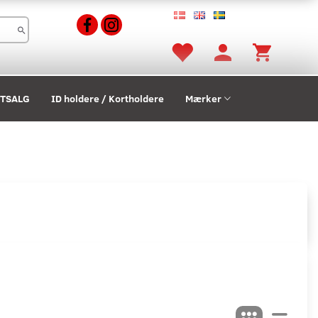
STSALG
ID holdere / Kortholdere
Mærker