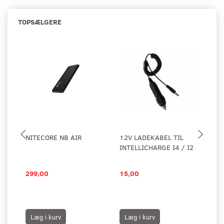
TOPSÆLGERE
NITECORE NB AIR
12V LADEKABEL TIL
12
INTELLICHARGE I4 / I2
USB
299,00
15,00
29
39,
Du
Læg i kurv
Læg i kurv
L