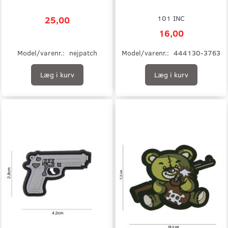
25,00
101 INC
16,00
Model/varenr.:
nejpatch
Model/varenr.:
444130-3763
Læg i kurv
Læg i kurv