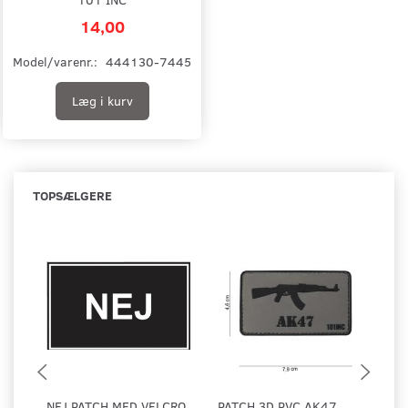
14,00
Model/varenr.:
444130-7445
Læg i kurv
TOPSÆLGERE
NEJ PATCH MED VELCRO
PATCH 3D PVC AK47
PA