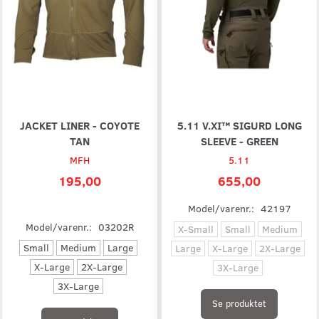
JACKET LINER - COYOTE
5.11 V.XI™ SIGURD LONG
TAN
SLEEVE - GREEN
MFH
5.11
195,00
655,00
Model/varenr.:
42197
Model/varenr.:
03202R
X-Small
Small
Medium
Small
Medium
Large
Large
X-Large
2X-Large
X-Large
2X-Large
3X-Large
3X-Large
Se produktet