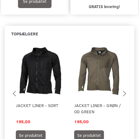
Se produktet
GRATIS levering!
TOPSÆLGERE
JACKET LINER - SORT
JACKET LINER - GRØN /
JA
OD GREEN
TA
195,00
195,00
19
Se produktet
Se produktet
S