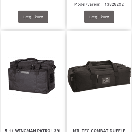
Model/varenr.:
13828202
Læg i kurv
Læg i kurv
5.11 WINGMAN PATROL 39L
MIL TEC COMBAT DUFFLE