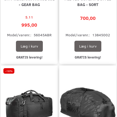
- GEAR BAG
BAG - SORT
5.11
700,00
995,00
Model/varenr.:
56045ABR
Model/varenr.:
13845002
Læg i kurv
Læg i kurv
GRATIS levering!
GRATIS levering!
-16%