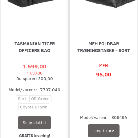
TASMANIAN TIGER
MFH FOLDBAR
OFFICERS BAG
TRÆNINGSTASKE - SORT
1.599,00
MFH
1.899,00
95,00
Du sparer:
300,00
Model/varenr.:
7797.040
Sort
OD Green
Coyote Brown
Model/varenr.:
30649A
Se produktet
Læg i kurv
GRATIS levering!