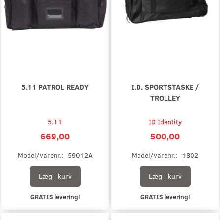
5.11 PATROL READY
I.D. SPORTSTASKE /
TROLLEY
5.11
ID Identity
669,00
500,00
Model/varenr.:
59012A
Model/varenr.:
1802
Læg i kurv
Læg i kurv
GRATIS levering!
GRATIS levering!