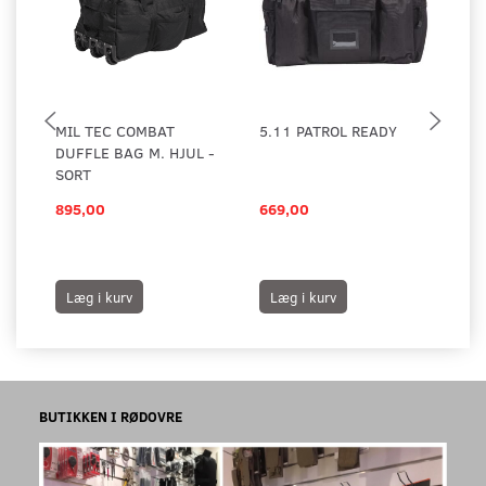
MIL TEC COMBAT
5.11 PATROL READY
I.
DUFFLE BAG M. HJUL -
TR
SORT
895,00
669,00
50
Læg i kurv
Læg i kurv
L
BUTIKKEN I RØDOVRE