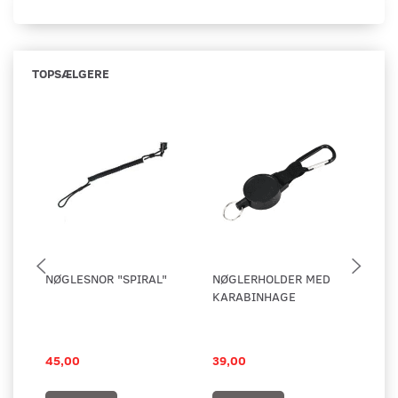
TOPSÆLGERE
NØGLESNOR "SPIRAL"
NØGLERHOLDER MED
KO
KARABINHAGE
PL
45,00
39,00
25