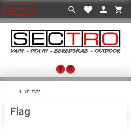
Menu
Skifte navigation
MILITÆR
Flag