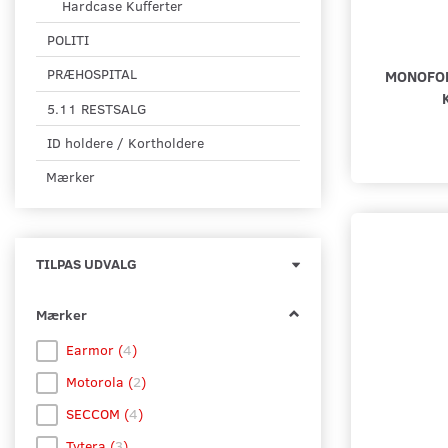
Hardcase Kufferter
POLITI
PRÆHOSPITAL
MONOFON
5.11 RESTSALG
ID holdere / Kortholdere
Mærker
Skifte
TILPAS UDVALG
filter
Mærker
Earmor
(
4
)
Motorola
(
2
)
SECCOM
(
4
)
Tytera
(
3
)