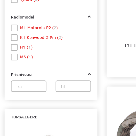
Radiomodel
M1 Motorola R2
(
2
)
K1 Kenwood 2-Pin
(
2
)
TYT 
H1
(
1
)
M6
(
1
)
Prisniveau
TOPSÆLGERE