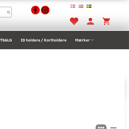
STSALG
ID holdere / Kortholdere
Mærker