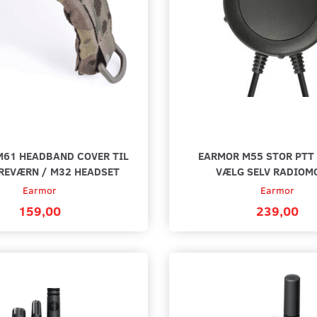
61 HEADBAND COVER TIL
EARMOR M55 STOR PTT 
REVÆRN / M32 HEADSET
VÆLG SELV RADIOM
DRADIO
AKUSTISK CLEARTUBE HEADSET -
HEADSE
TIL TYT OG KENWOOD RADIOER
PTT/MIK
Earmor
Earmor
RADIOE
159,00
239,00
189,00
189,00
Læg i kurv
Læg i k