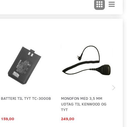
BATTERI TIL TYT TC-3000B
MONOFON MED 3,5 MM
EA
UDTAG TIL KENWOOD OG
DU
TYT
159,00
249,00
69