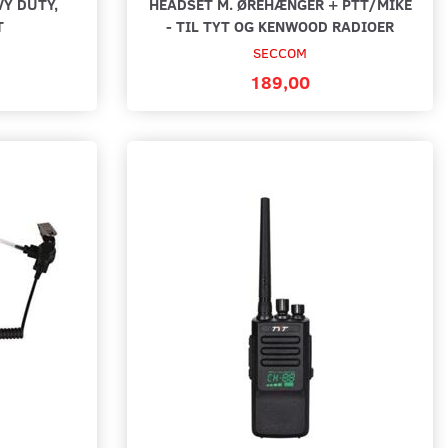
Y DUTY,
HEADSET M. ØREHÆNGER + PTT/MIKE
T
- TIL TYT OG KENWOOD RADIOER
SECCOM
189,00