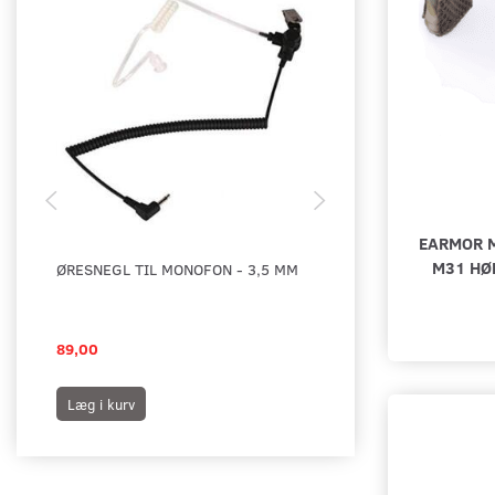
EARMOR M
M31 HØ
ØRESNEGL TIL MONOFON - 3,5 MM
TYT TC-3000B HÅN
89,00
895,00
Læg i kurv
Læg i kurv