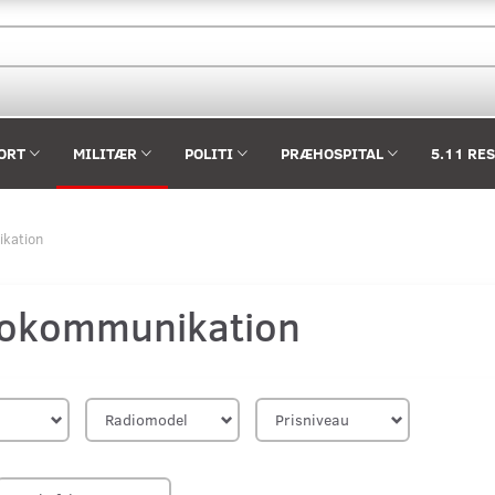
ORT
MILITÆR
POLITI
PRÆHOSPITAL
5.11 RE
kation
iokommunikation
Radiomodel
Prisniveau