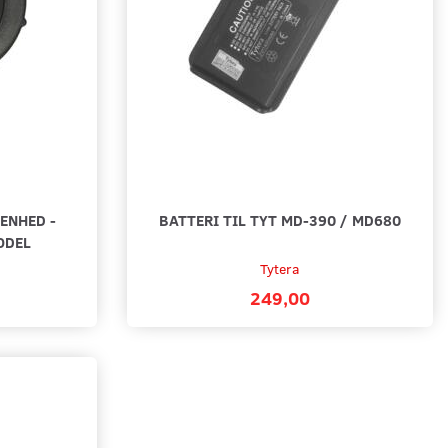
ENHED -
BATTERI TIL TYT MD-390 / MD680
ODEL
T M. ØREHÆNGER +
BATTERI TIL TYT TC-3000B
E - TIL TYT OG KENWOOD
Tytera
R
249,00
159,00
urv
Læg i kurv