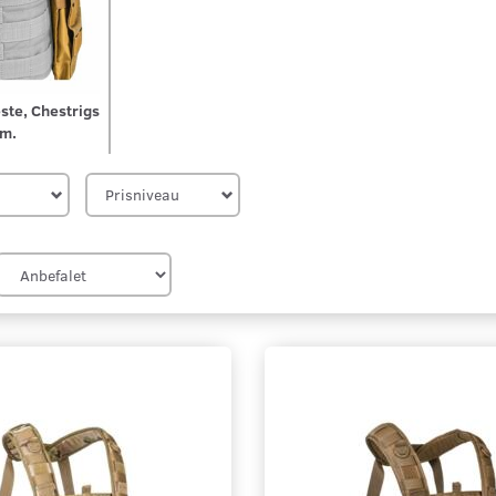
este, Chestrigs
m.
Prisniveau