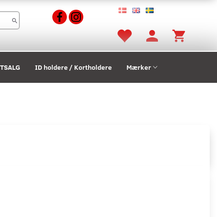
STSALG
ID holdere / Kortholdere
Mærker