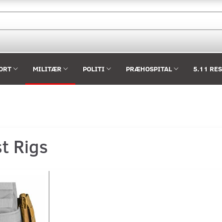
ORT
MILITÆR
POLITI
PRÆHOSPITAL
5.11 RE
t Rigs