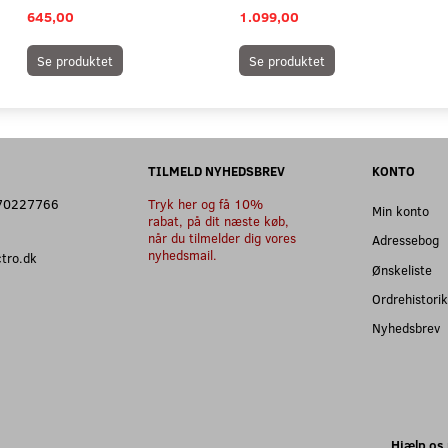
645,00
1.099,00
Se produktet
Se produktet
TILMELD NYHEDSBREV
KONTO
: 70227766
Tryk her og få 10%
Min konto
rabat, på dit næste køb,
når du tilmelder dig vores
Adressebog
nyhedsmail.
ectro.dk
Ønskeliste
Ordrehistorik
Nyhedsbrev
Hjælp os 