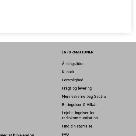
INFORMATIONER
Åbningstider
Kontakt
Fortrolighed
Fragt og levering
Menneskerne bag Sectro
Betingelser & Vilkår
Lejebetingelser for
radiokommunikation
Find din størrelse
FAQ
med at blive endnu