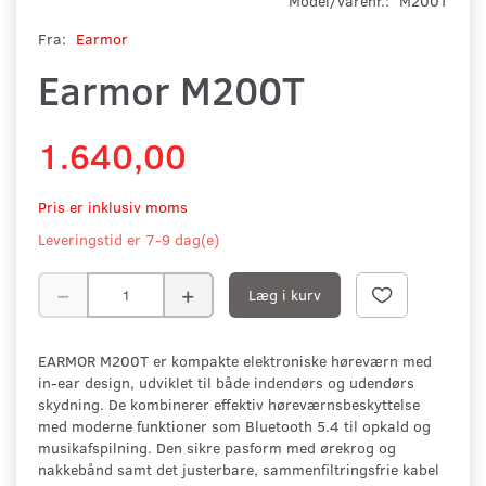
Model/varenr.:
M200T
Fra:
Earmor
Earmor M200T
1.640,00
Pris er inklusiv moms
Leveringstid er 7-9 dag(e)
Læg i kurv
EARMOR M200T er kompakte elektroniske høreværn med
in-ear design, udviklet til både indendørs og udendørs
skydning. De kombinerer effektiv høreværnsbeskyttelse
med moderne funktioner som Bluetooth 5.4 til opkald og
musikafspilning. Den sikre pasform med ørekrog og
nakkebånd samt det justerbare, sammenfiltringsfrie kabel