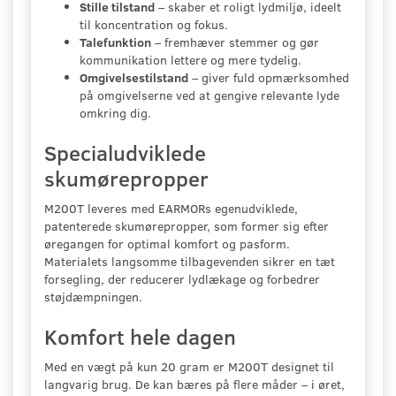
Stille tilstand
– skaber et roligt lydmiljø, ideelt
til koncentration og fokus.
Talefunktion
– fremhæver stemmer og gør
kommunikation lettere og mere tydelig.
Omgivelsestilstand
– giver fuld opmærksomhed
på omgivelserne ved at gengive relevante lyde
omkring dig.
Specialudviklede
skumørepropper
M200T leveres med EARMORs egenudviklede,
patenterede skumørepropper, som former sig efter
øregangen for optimal komfort og pasform.
Materialets langsomme tilbagevenden sikrer en tæt
forsegling, der reducerer lydlækage og forbedrer
støjdæmpningen.
Komfort hele dagen
Med en vægt på kun 20 gram er M200T designet til
langvarig brug. De kan bæres på flere måder – i øret,