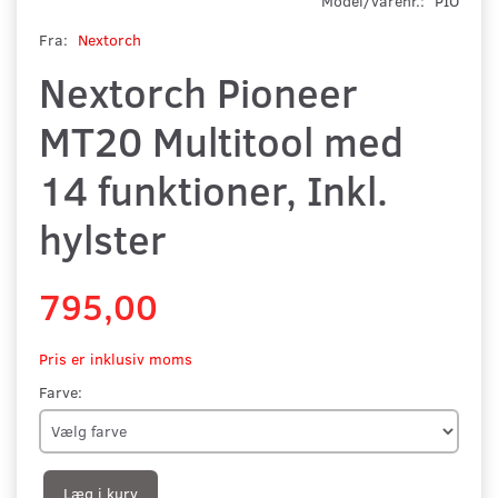
Model/varenr.:
PIO
Fra:
Nextorch
Nextorch Pioneer
MT20 Multitool med
14 funktioner, Inkl.
hylster
795,00
Pris er inklusiv moms
Farve:
Læg i kurv