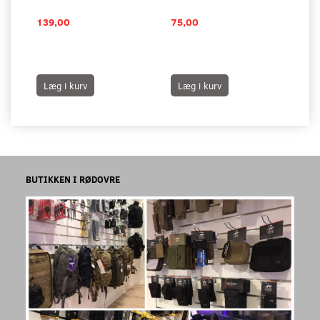
139,00
75,00
1.
Læg i kurv
Læg i kurv
L
BUTIKKEN I RØDOVRE