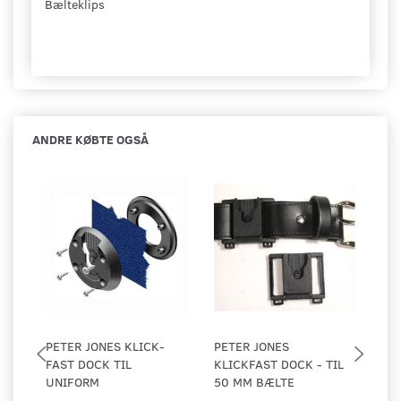
Bælteklips
ANDRE KØBTE OGSÅ
PETER JONES KLICK-
PETER JONES
NI
FAST DOCK TIL
KLICKFAST DOCK - TIL
GE
UNIFORM
50 MM BÆLTE
HÅ
LU