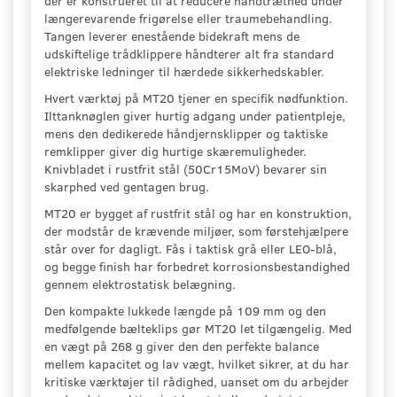
der er konstrueret til at reducere håndtræthed under
længerevarende frigørelse eller traumebehandling.
Tangen leverer enestående bidekraft mens de
udskiftelige trådklippere håndterer alt fra standard
elektriske ledninger til hærdede sikkerhedskabler.
Hvert værktøj på MT20 tjener en specifik nødfunktion.
Ilttanknøglen giver hurtig adgang under patientpleje,
mens den dedikerede håndjernsklipper og taktiske
remklipper giver dig hurtige skæremuligheder.
Knivbladet i rustfrit stål (50Cr15MoV) bevarer sin
skarphed ved gentagen brug.
MT20 er bygget af rustfrit stål og har en konstruktion,
der modstår de krævende miljøer, som førstehjælpere
står over for dagligt. Fås i taktisk grå eller LEO-blå,
og begge finish har forbedret korrosionsbestandighed
gennem elektrostatisk belægning.
Den kompakte lukkede længde på 109 mm og den
medfølgende bælteklips gør MT20 let tilgængelig. Med
en vægt på 268 g giver den den perfekte balance
mellem kapacitet og lav vægt, hvilket sikrer, at du har
kritiske værktøjer til rådighed, uanset om du arbejder