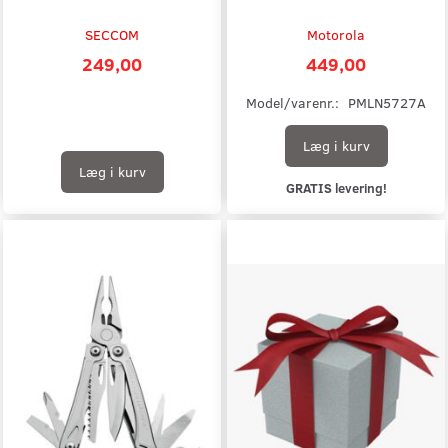
SECCOM
Motorola
249,00
449,00
Model/varenr.:
PMLN5727A
Læg i kurv
Læg i kurv
GRATIS levering!