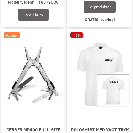
Model/varenr.:
18679000
Se produktet
Læg i kurv
GRATIS levering!
Populær
-12%
GERBER MP600 FULL-SIZE
POLOSHIRT MED VAGT-TRYK