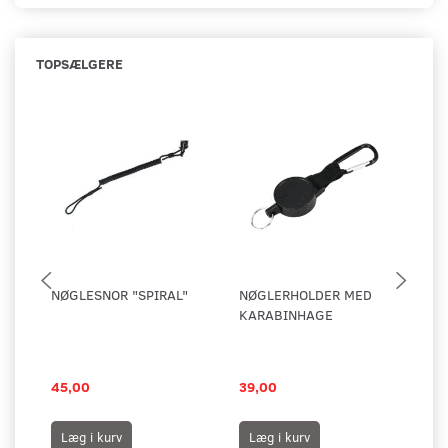
TOPSÆLGERE
NØGLESNOR "SPIRAL"
NØGLERHOLDER MED
KO
KARABINHAGE
PL
45,00
39,00
25
Læg i kurv
Læg i kurv
L