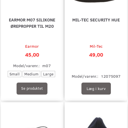
EARMOR M07 SILIKONE
MIL-TEC SECURITY HUE
ØREPROPPER TIL M20
Earmor
Mil-Tec
45,00
49,00
Model/varenr.:
m07
Small
Medium
Large
Model/varenr.:
12075097
Læg i kurv
Se produktet