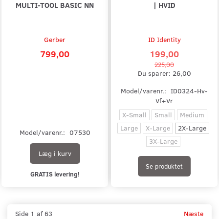
MULTI-TOOL BASIC NN
| HVID
Gerber
ID Identity
799,00
199,00
225,00
Du sparer:
26,00
Model/varenr.:
ID0324-Hv-
Vf+Vr
X-Small
Small
Medium
Large
X-Large
2X-Large
Model/varenr.:
07530
3X-Large
Læg i kurv
Se produktet
GRATIS levering!
Side 1 af 63
Næste