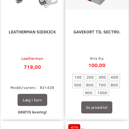
LEATHERMAN SIDEKICK
GAVEKORT TIL SECTRO.
Leatherman
Pris fra
100,00
719,00
100
200
300
400
500
600
700
800
Model/varenr.:
831439
900
1000
Læg i kurv
Se produktet
GRATIS levering!
-67%