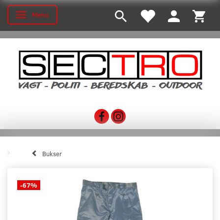
Menu
Skifte navigation
Bukser
-67%