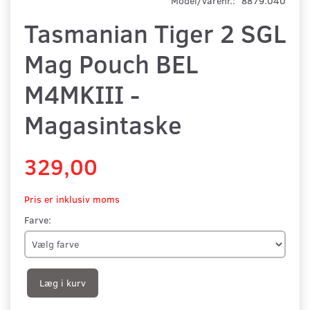
Model/varenr.:
8879.040
Tasmanian Tiger 2 SGL
Mag Pouch BEL
M4MKIII -
Magasintaske
329,00
Pris er inklusiv moms
Farve:
Læg i kurv