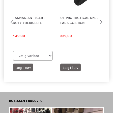
TASMANIAN TIGER -
UF PRO TACTICAL KNEE
TD
DUTY YDERBÆLTE
PADS CUSHION
HA
149,00
339,00
45
55,
Du
Læg i kurv
Læg i kurv
L
BUTIKKEN I RØDOVRE