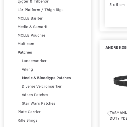
Lygter & Tilbehør
5 x 5 cm
Lår Platform / Thigh Rigs
MOLLE Bælter
Medic & Samarit
MOLLE Pouches
Multicam
ANDRE KØB
Patches
Landemærker
Viking
Medic & Bloodtype Patches
Diverse Velcromærker
Våben Patches
Star Wars Patches
Plate Carrier
TASMANIA
DUTY YD
Rifle Slings