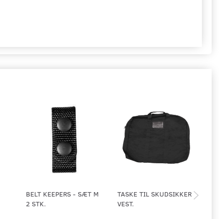
BELT KEEPERS - SÆT M
TASKE TIL SKUDSIKKER
TA
2 STK.
VEST.
TA