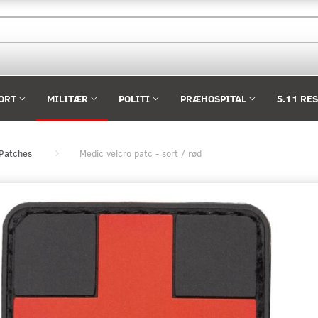
ORT
MILITÆR
POLITI
PRÆHOSPITAL
5.11 RE
 Patches
Medic velcro patc - sort / rød