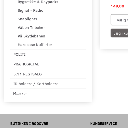
Rygsække & Daypacks
149,00
Signal - Radio
Snaplights
Våben Tilbehør
Læg i ku
På Skydebanen
Hardcase Kufferter
POLITI
PRÆHOSPITAL
5.11 RESTSALG
ID holdere / Kortholdere
Mærker
BUTIKKEN I RØDOVRE
KUNDESERVICE