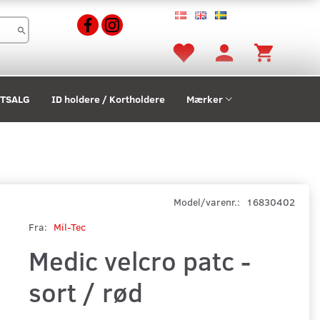
STSALG
ID holdere / Kortholdere
Mærker
Model/varenr.:
16830402
Fra:
Mil-Tec
Medic velcro patc -
sort / rød