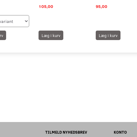
105,00
95,00
rv
Læg i kurv
Læg i kurv
TILMELD NYHEDSBREV
KONTO