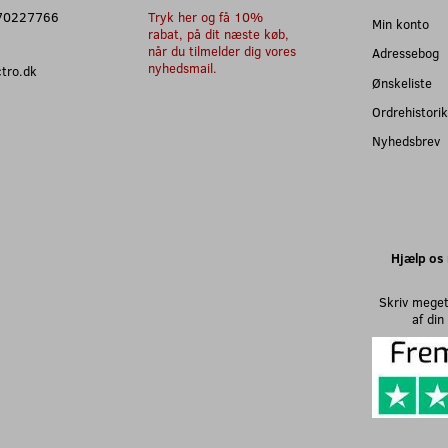
: 70227766
Tryk her og få 10%
Min konto
rabat, på dit næste køb,
når du tilmelder dig vores
Adressebog
nyhedsmail.
ectro.dk
Ønskeliste
Ordrehistorik
Nyhedsbrev
Hjælp os 
Skriv meget
af di