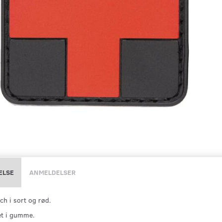
ELSE
ANMELDELSER
ch i sort og rød.
et i gumme.