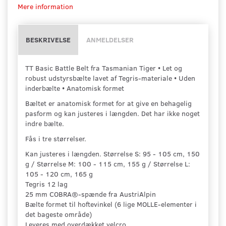
Mere information
BESKRIVELSE
ANMELDELSER
TT Basic Battle Belt fra Tasmanian Tiger • Let og
robust udstyrsbælte lavet af Tegris-materiale • Uden
inderbælte • Anatomisk formet
Bæltet er anatomisk formet for at give en behagelig
pasform og kan justeres i længden. Det har ikke noget
indre bælte.
Fås i tre størrelser.
Kan justeres i længden. Størrelse S: 95 - 105 cm, 150
g / Størrelse M: 100 - 115 cm, 155 g / Størrelse L:
105 - 120 cm, 165 g
Tegris 12 lag
25 mm COBRA®-spænde fra AustriAlpin
Bælte formet til hoftevinkel (6 lige MOLLE-elementer i
det bageste område)
Leveres med overdækket velcro