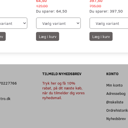
64,50
397,50
129,00
795,00
Du sparer:
64,50
Du sparer:
397,50
rv
Læg i kurv
Læg i kurv
TILMELD NYHEDSBREV
KONTO
: 70227766
Tryk her og få 10%
Min konto
rabat, på dit næste køb,
når du tilmelder dig vores
Adressebog
nyhedsmail.
ectro.dk
Ønskeliste
Ordrehistorik
Nyhedsbrev