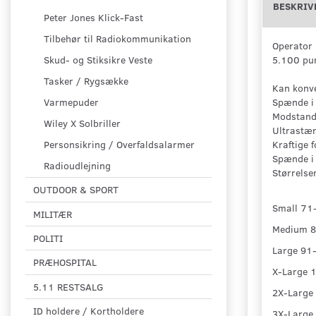
BESKRIV
Peter Jones Klick-Fast
Tilbehør til Radiokommunikation
Operator b
5.100 pun
Skud- og Stiksikre Veste
Tasker / Rygsække
Kan konve
Spænde i 
Varmepuder
Modstands
Wiley X Solbriller
Ultrastær
Kraftige 
Personsikring / Overfaldsalarmer
Spænde i 
Radioudlejning
Størrelse
OUTDOOR & SPORT
Small 71
MILITÆR
Medium 8
POLITI
Large 91
PRÆHOSPITAL
X-Large 
5.11 RESTSALG
2X-Large
ID holdere / Kortholdere
3X-Large