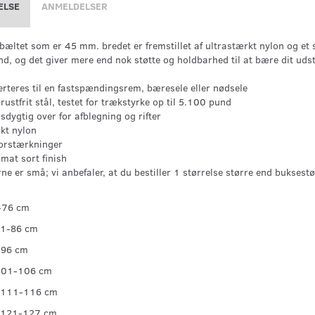
ELSE
ANMELDELSER
æltet som er 45 mm. bredet er fremstillet af ultrastærkt nylon og et sol
d, og det giver mere end nok støtte og holdbarhed til at bære dit udst
rteres til en fastspændingsrem, bæresele eller nødsele
rustfrit stål, testet for trækstyrke op til 5.100 pund
dygtig over for afblegning og rifter
kt nylon
forstærkninger
mat sort finish
rne er små; vi anbefaler, at du bestiller 1 størrelse større end buksest
-76 cm
1-86 cm
-96 cm
101-106 cm
 111-116 cm
 121-127 cm