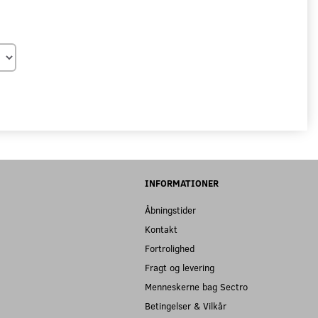
INFORMATIONER
Åbningstider
Kontakt
Fortrolighed
Fragt og levering
Menneskerne bag Sectro
Betingelser & Vilkår