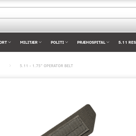
ORT
MILITÆR
POLITI
PRÆHOSPITAL
5.11 RE
5.11 - 1.75" OPERATOR BELT