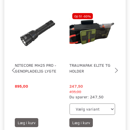
Op til -50%
NITECORE MH25 PRO -
TRAUMAPAK ELITE TG
FL
GENOPLADELIG LYGTE
HOLDER
895,00
247,50
19
495,00
25,
Du sparer:
247,50
Du
Læg i kurv
Læg i kurv
L