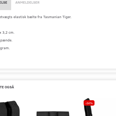
ELSE
ANMELDELSER
etvægts elastisk bælte fra Tasmanian Tiger.
x 3,2 cm.
 spænde.
 gram.
TE OGSÅ
-24%