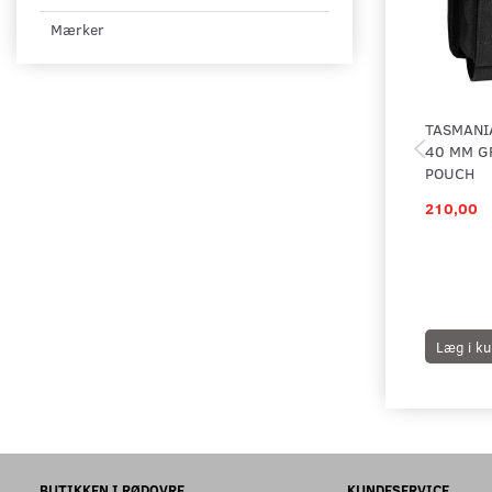
Mærker
TASMANIA
40 MM G
POUCH
210,00
Læg i ku
BUTIKKEN I RØDOVRE
KUNDESERVICE