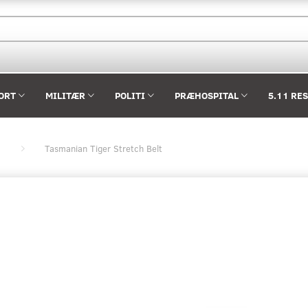
ORT
MILITÆR
POLITI
PRÆHOSPITAL
5.11 RE
Tasmanian Tiger Stretch Belt