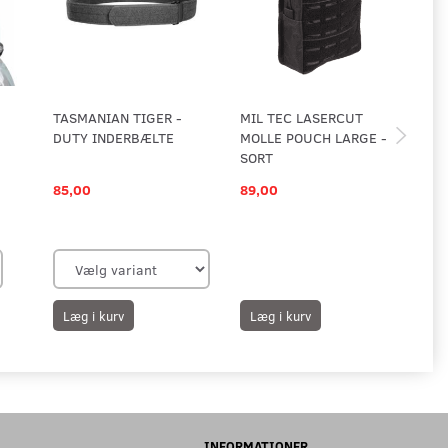
TASMANIAN TIGER -
MIL TEC LASERCUT
MI
DUTY INDERBÆLTE
MOLLE POUCH LARGE -
MO
SORT
SO
85,00
89,00
89
Læg i kurv
Læg i kurv
L
INFORMATIONER