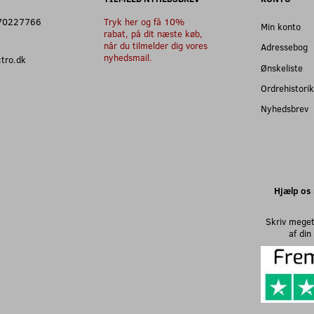
: 70227766
Tryk her og få 10%
Min konto
rabat, på dit næste køb,
når du tilmelder dig vores
Adressebog
nyhedsmail.
ectro.dk
Ønskeliste
Ordrehistorik
Nyhedsbrev
Hjælp os 
Skriv meget
af di