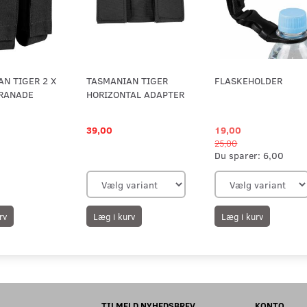
N TIGER 2 X
TASMANIAN TIGER
FLASKEHOLDER
RANADE
HORIZONTAL ADAPTER
39,00
19,00
25,00
Du sparer:
6,00
rv
Læg i kurv
Læg i kurv
TILMELD NYHEDSBREV
KONTO