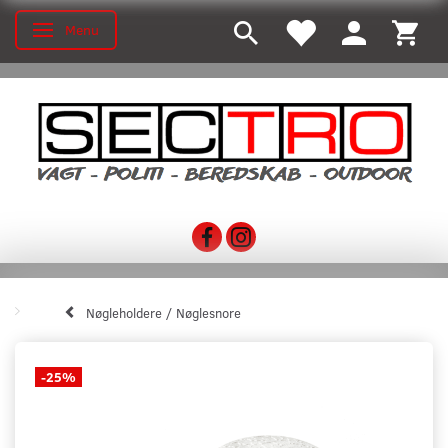
Menu
Skifte navigation
Nøgleholdere / Nøglesnore
-25%