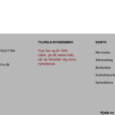
TILMELD NYHEDSBREV
KONTO
: 70227766
Tryk her og få 10%
Min konto
rabat, på dit næste køb,
når du tilmelder dig vores
Adressebog
nyhedsmail.
ectro.dk
Ønskeliste
Ordrehistorik
Nyhedsbrev
Hjælp os 