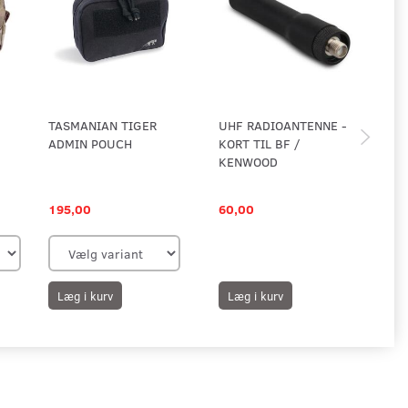
TASMANIAN TIGER
UHF RADIOANTENNE -
C.P
ADMIN POUCH
KORT TIL BF /
ST
KENWOOD
195,00
60,00
59
Læg i kurv
Læg i kurv
L