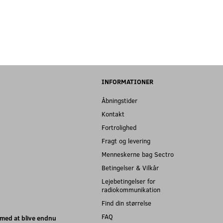
INFORMATIONER
Åbningstider
Kontakt
Fortrolighed
Fragt og levering
Menneskerne bag Sectro
Betingelser & Vilkår
Lejebetingelser for
radiokommunikation
Find din størrelse
FAQ
med at blive endnu