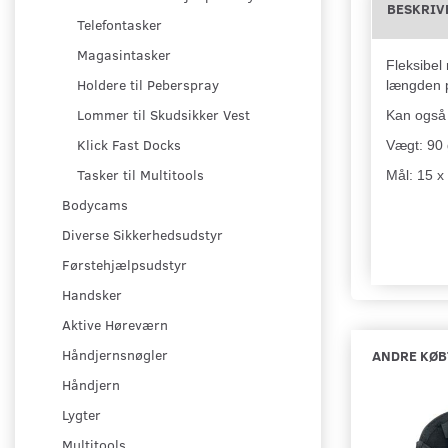
BESKRIV
Telefontasker
Magasintasker
Fleksibel
Holdere til Peberspray
længden p
Lommer til Skudsikker Vest
Kan også
Klick Fast Docks
Vægt: 90 
Tasker til Multitools
Mål: 15 x
Bodycams
Diverse Sikkerhedsudstyr
Førstehjælpsudstyr
Handsker
Aktive Høreværn
Håndjernsnøgler
ANDRE KØB
Håndjern
Lygter
Multitools