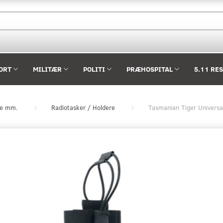
ORT
MILITÆR
POLITI
PRÆHOSPITAL
5.11 RE
re mm.
Radiotasker / Holdere
Tasmanian Tiger Universal