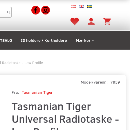
STSALG
ID holdere / Kortholdere
Mærker
 Radiotaske - Low Profile
Model/varenr.:
7959
Fra:
Tasmanian Tiger
Tasmanian Tiger
Universal Radiotaske -