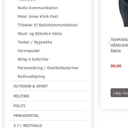
Radio Kommunikation
Peter Jones Klick-Fast
Tilbehør til Radiokommunikation
Skud- og Stiksikre Veste
TASMANIA
Tasker / Rygsække
HÅNDJER
Varmepuder
ÅBEN
Wiley X Solbriller
95,00
Personsikring / Overfaldsalarmer
Radioudlejning
OUTDOOR & SPORT
Læg i ku
MILITÆR
POLITI
PRÆHOSPITAL
5.11 RESTSALG