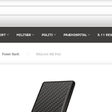
ORT
MILITÆR
POLITI
PRÆHOSPITAL
5.11 RE
Power Bank
Nitecore NB Plus