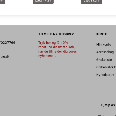
rv
Læg i kurv
Læg i kurv
TILMELD NYHEDSBREV
KONTO
: 70227766
Tryk her og få 10%
Min konto
rabat, på dit næste køb,
når du tilmelder dig vores
Adressebog
nyhedsmail.
ectro.dk
Ønskeliste
Ordrehistorik
Nyhedsbrev
Hjælp os 