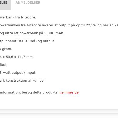
ELSE
ANMELDELSER
werbank fra Nitecore.
owerbanken fra Nitecore leverer et output på op til 22,5W og har e
og ultra let powerbank på 5.000 mAh.
tput samt USB-C Ind -og output.
5 gram.
4 x 59,6 x 11,7 mm.
dtæt
,5 watt output / input.
rk konstruktion af kulfiber.
information, besøg dette produkts
hjemmeside
.