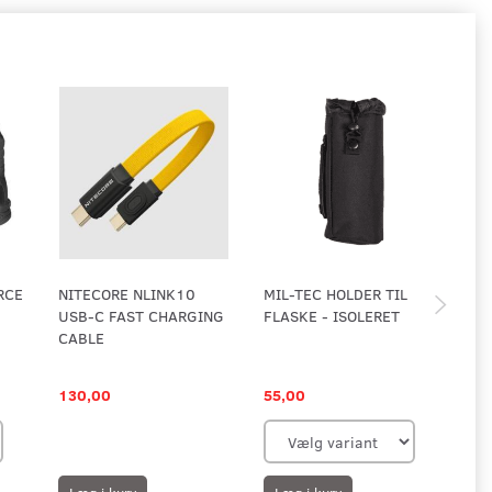
RCE
NITECORE NLINK10
MIL-TEC HOLDER TIL
TA
USB-C FAST CHARGING
FLASKE - ISOLERET
DO
CABLE
MA
MA
130,00
55,00
17