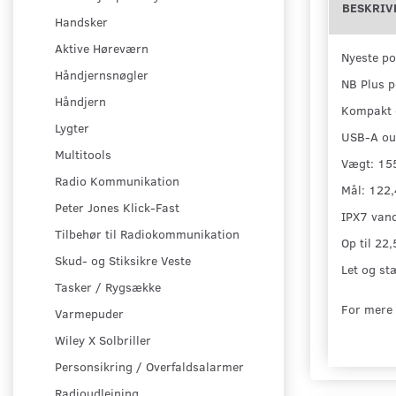
BESKRIV
Handsker
Aktive Høreværn
Nyeste po
Håndjernsnøgler
NB Plus p
Håndjern
Kompakt 
Lygter
USB-A ou
Multitools
Vægt: 15
Radio Kommunikation
Mål: 122,
Peter Jones Klick-Fast
IPX7 van
Tilbehør til Radiokommunikation
Op til 22
Skud- og Stiksikre Veste
Let og stæ
Tasker / Rygsække
For mere 
Varmepuder
Wiley X Solbriller
Personsikring / Overfaldsalarmer
Radioudlejning