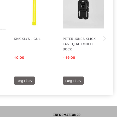
KNÆKLYS - GUL
PETER JONES KLICK
EA
FAST QUAD MOLLE
EN
DOCK
RA
10,00
119,00
23
Læg i kurv
Læg i kurv
L
INFORMATIONER