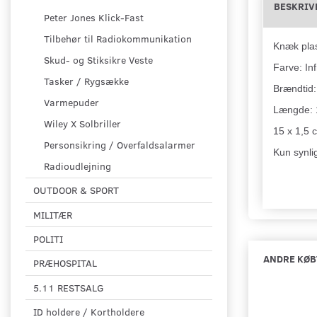
BESKRIV
Peter Jones Klick-Fast
Tilbehør til Radiokommunikation
Knæk plast
Skud- og Stiksikre Veste
Farve: In
Tasker / Rygsække
Brændtid:
Varmepuder
Længde: 
Wiley X Solbriller
15 x 1,5 
Personsikring / Overfaldsalarmer
Kun synli
Radioudlejning
OUTDOOR & SPORT
MILITÆR
POLITI
ANDRE KØB
PRÆHOSPITAL
5.11 RESTSALG
ID holdere / Kortholdere