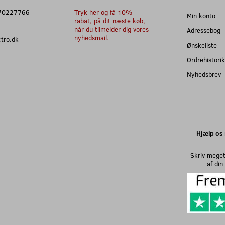
: 70227766
Tryk her og få 10%
Min konto
rabat, på dit næste køb,
når du tilmelder dig vores
Adressebog
nyhedsmail.
ectro.dk
Ønskeliste
Ordrehistorik
Nyhedsbrev
Hjælp os 
Skriv meget
af di