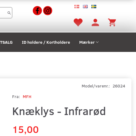
STSALG
ID holdere / Kortholdere
Mærker
Model/varenr.:
26024
Fra:
MFH
Knæklys - Infrarød
15,00