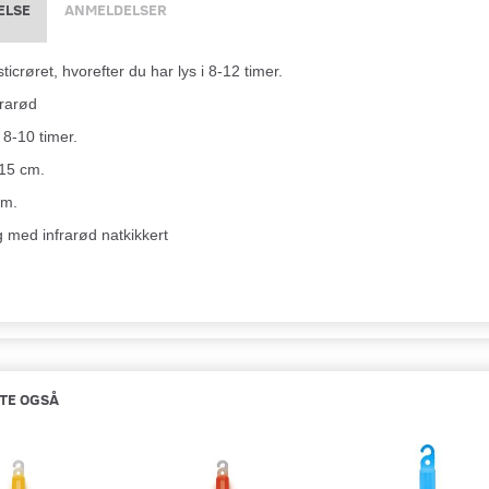
ELSE
ANMELDELSER
icrøret, hvorefter du har lys i 8-12 timer.
frarød
 8-10 timer.
15 cm.
cm.
g med infrarød natkikkert
TE OGSÅ