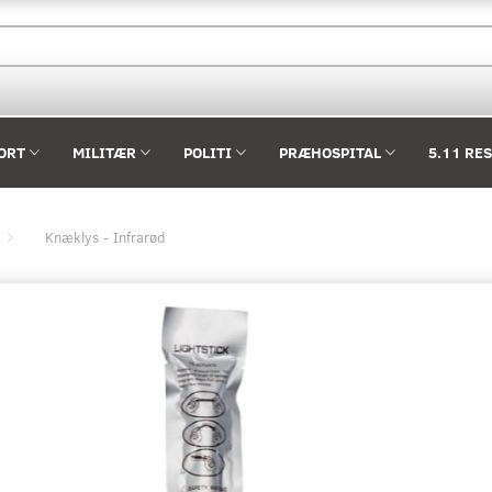
ORT
MILITÆR
POLITI
PRÆHOSPITAL
5.11 RE
Knæklys - Infrarød