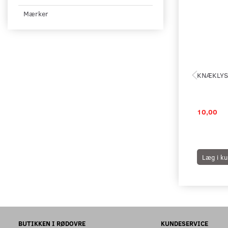
Mærker
KNÆKLYS
10,00
Læg i ku
BUTIKKEN I RØDOVRE
KUNDESERVICE