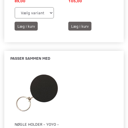
89,00
105,00
29
Læg i kurv
Læg i kurv
L
PASSER SAMMEN MED
NØGLE HOLDER - YOYO -