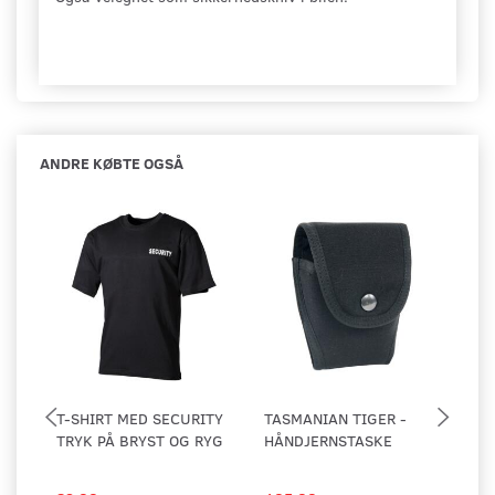
ANDRE KØBTE OGSÅ
T-SHIRT MED SECURITY
TASMANIAN TIGER -
BE
TRYK PÅ BRYST OG RYG
HÅNDJERNSTASKE
2 S