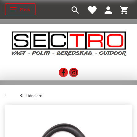
Menu
Skifte navigation
Håndjern