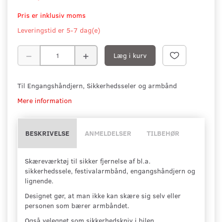
Pris er inklusiv moms
Leveringstid er 5-7 dag(e)
Læg i kurv
Til Engangshåndjern, Sikkerhedsseler og armbånd
Mere information
BESKRIVELSE
ANMELDELSER
TILBEHØR
Skæreværktøj til sikker fjernelse af bl.a.
sikkerhedssele, festivalarmbånd, engangshåndjern og
lignende.
Designet gør, at man ikke kan skære sig selv eller
personen som bærer armbåndet.
Også velegnet som sikkerhedskniv i bilen.