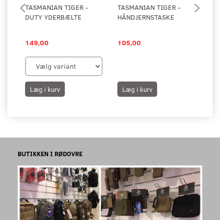
TASMANIAN TIGER -
TASMANIAN TIGER -
TA
DUTY YDERBÆLTE
HÅNDJERNSTASKE
HÅ
ÅB
149,00
105,00
95
Læg i kurv
Læg i kurv
L
BUTIKKEN I RØDOVRE