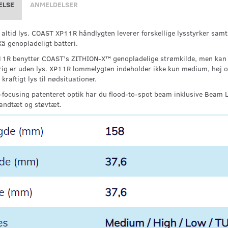
ELSE
ANMELDELSER
r, altid lys. COAST XP11R håndlygten leverer forskellige lysstyrker sa
ä genopladeligt batteri.
1R benytter COAST’s ZITHION-X™ genopladelige strømkilde, men kan og
rig er uden lys. XP11R lommelygten indeholder ikke kun medium, høj 
 kraftigt lys til nødsituationer.
-focusing patenteret optik har du flood-to-spot beam inklusive Beam Loc
andtæt og støvtæt.