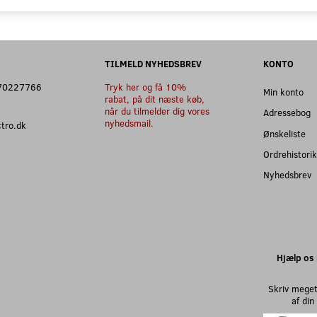
TILMELD NYHEDSBREV
KONTO
: 70227766
Tryk her og få 10%
Min konto
rabat, på dit næste køb,
når du tilmelder dig vores
Adressebog
nyhedsmail.
ectro.dk
Ønskeliste
Ordrehistorik
Nyhedsbrev
Hjælp os 
Skriv meget
af di