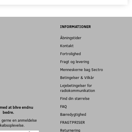
INFORMATIONER
Åbningstider
Kontakt
Fortrolighed
Fragt og levering
Menneskerne bag Sectro
Betingelser & Vilkår
Lejebetingelser for
radiokommunikation
Find din størrelse
FAQ
med at blive endnu
bedre.
Bæredygtighed
 gerne en anmeldelse
FRAGTPRISER
n købsoplevelse.
Returnering