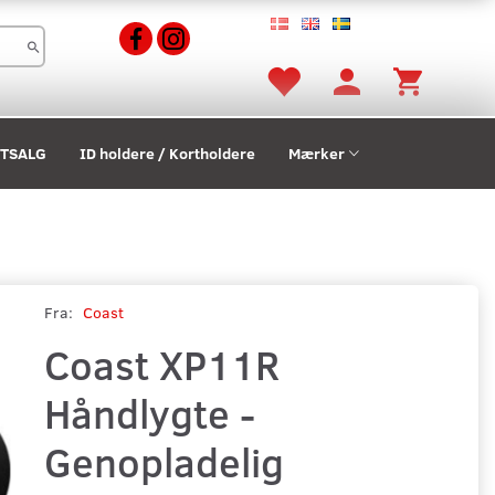
STSALG
ID holdere / Kortholdere
Mærker
Fra:
Coast
Coast XP11R
Håndlygte -
Genopladelig