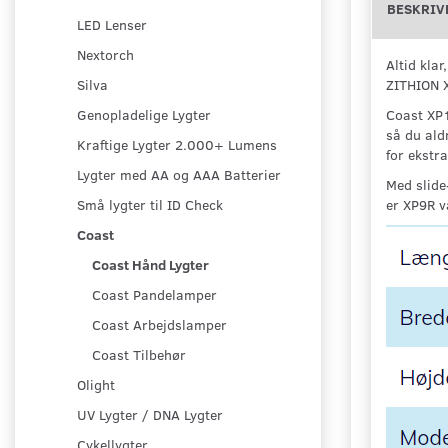
BESKRIV
LED Lenser
Nextorch
Altid kla
ZITHION X
Silva
Coast XP1
Genopladelige Lygter
så du ald
Kraftige Lygter 2.000+ Lumens
for ekstra
Lygter med AA og AAA Batterier
Med slide
er XP9R v
Små lygter til ID Check
Coast
Coast Hånd Lygter
Coast Pandelamper
Coast Arbejdslamper
Coast Tilbehør
Olight
UV Lygter / DNA Lygter
Cykellygter