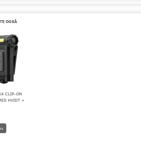
TE OGSÅ
X4 CLIP-ON
MED HVIDT +
rv