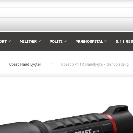
ORT
MILITÆR
POLITI
PRÆHOSPITAL
5.11 RE
Coast Hånd Lygter
Coast XP11R Håndlygte - Genopladelig