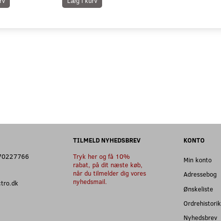
rv
Læg i kurv
TILMELD NYHEDSBREV
KONTO
: 70227766
Tryk her og få 10%
Min konto
rabat, på dit næste køb,
når du tilmelder dig vores
Adressebog
nyhedsmail.
ectro.dk
Ønskeliste
Ordrehistorik
Nyhedsbrev