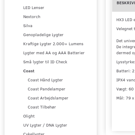
BESKRIV
LED Lenser
Nextorch
HX3 LED e
Silva
Velegnet t
Genopladelige Lygter
Det unive
Kraftige Lygter 2.000+ Lumens
De integr
dermed op
Lygter med AA og AAA Batterier
Lysstyrke
Små lygter til ID Check
Batteri: 
Coast
IPX4 van
Coast Hånd Lygter
Vægt: 60
Coast Pandelamper
Mål: 79 x
Coast Arbejdslamper
Coast Tilbehør
Olight
UV Lygter / DNA Lygter
Cykellygter