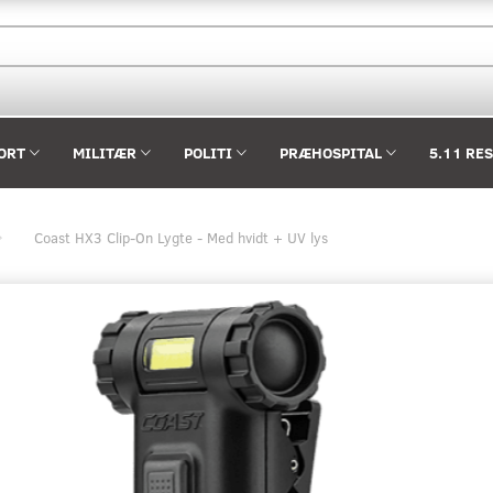
ORT
MILITÆR
POLITI
PRÆHOSPITAL
5.11 RE
Coast HX3 Clip-On Lygte - Med hvidt + UV lys