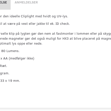
ELSE
ANMELDELSER
r den ideelle Cliplight med hvidt og UV-lys.
il at være på vest eller jakke til ek. ID check.
rselle klip på lygten gør den nem at fastmonter i lommen eller på skyg
erede magneter gør det også muligt for HX3 at blive placeret på magne
timalt lys oppe eller nede.
: 80 Lumens.
2 x AA (medfølger ikke)
dtæt.
 gram.
 33 x 19 mm.