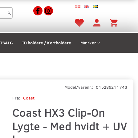
STSALG
ID holdere / Kortholdere
Mærker
Model/varenr.:
015286211743
Fra:
Coast
Coast HX3 Clip-On
Lygte - Med hvidt + UV