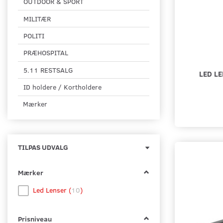
OUTDOOR & SPORT
MILITÆR
POLITI
PRÆHOSPITAL
5.11 RESTSALG
LED LE
ID holdere / Kortholdere
Mærker
Skifte
TILPAS UDVALG
filter
Mærker
Led Lenser
(
10
)
Prisniveau