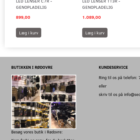
LED LENSER C7R -
LED LENSER TT3R -
GENOPLADELIG
GENOPLADELIG
899,00
1.089,00
Læg i kurv
Læg i kurv
BUTIKKEN I RØDOVRE
KUNDESERVICE
Ring til os på telefon
eller
skriv til os på info@s
Besøg vores butik i Rødovre: