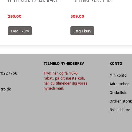
LED LENSER T2 HÅNDLYGTE
LED LENSER P6 - CORE
295,00
509,00
Læg i kurv
Læg i kurv
TILMELD NYHEDSBREV
KONTO
: 70227766
Tryk her og få 10%
Min konto
rabat, på dit næste køb,
når du tilmelder dig vores
Adressebog
nyhedsmail.
ectro.dk
Ønskeliste
Ordrehistorik
Nyhedsbrev