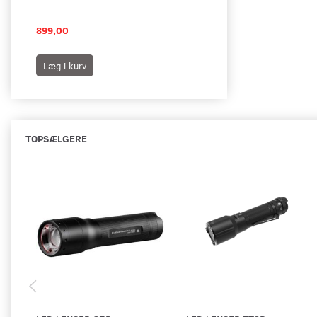
899,00
1.089,00
Læg i kurv
Læg i kurv
TOPSÆLGERE