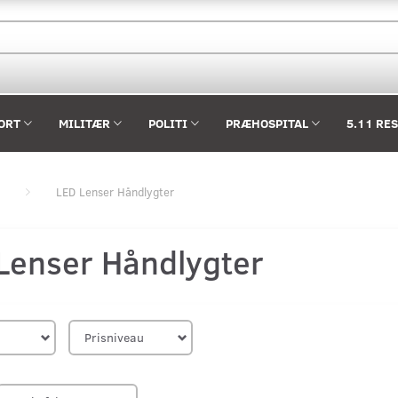
ORT
MILITÆR
POLITI
PRÆHOSPITAL
5.11 RE
LED Lenser Håndlygter
Lenser Håndlygter
Prisniveau