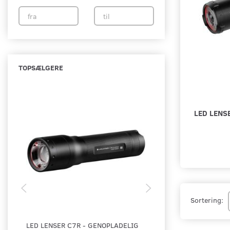
TOPSÆLGERE
LED LENS
Sortering:
LED LENSER C7R - GENOPLADELIG
LED LENSER TT3R -