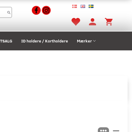
STSALG
ID holdere / Kortholdere
Mærker