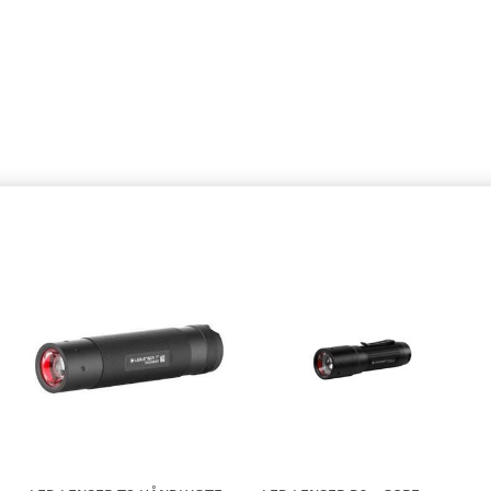
295,00
509,00
Læg i kurv
Læg i k