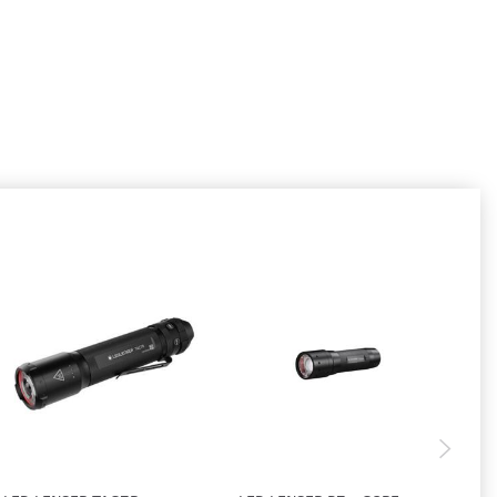
GENOPLADELIG
1.359,00
urv
Læg i kurv