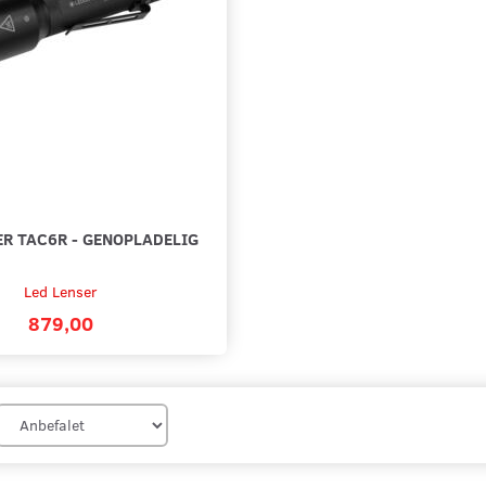
ER TAC6R - GENOPLADELIG
Led Lenser
879,00
 GENOPLADELIG
LED LENSER T2 HÅNDLYGTE
LED LEN