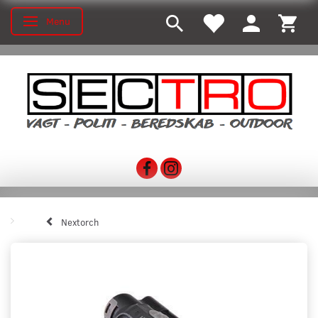
Menu
Skifte navigation
Nextorch