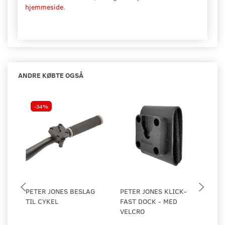
hjemmeside
.
ANDRE KØBTE OGSÅ
-34%
PETER JONES BESLAG
PETER JONES KLICK-
PE
TIL CYKEL
FAST DOCK - MED
KL
VELCRO
TI