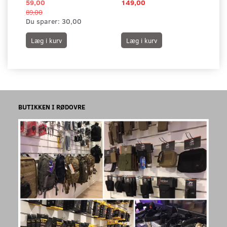
59,00
149,00
11
89,00
Du sparer:
30,00
Læg i kurv
Læg i kurv
L
BUTIKKEN I RØDOVRE