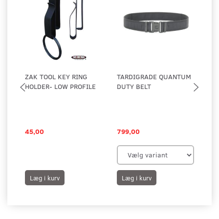
ZAK TOOL KEY RING
TARDIGRADE QUANTUM
N-
HOLDER- LOW PROFILE
DUTY BELT
DY
ØR
45,00
799,00
74
Læg i kurv
Læg i kurv
L