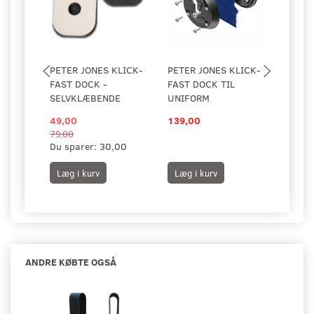
PETER JONES KLICK-
PETER JONES KLICK-
PETER
FAST DOCK -
FAST DOCK TIL
FAST 
SELVKLÆBENDE
UNIFORM
MAGN
49,00
139,00
437,5
79,00
Du sparer:
30,00
Læg i kurv
Læg i kurv
Læg i
ANDRE KØBTE OGSÅ