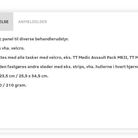
ELSE
ANMELDELSER
c panel til diverse behandlerudstyr.
 vha. velcro.
tes med alle tasker med velcro, eks. TT Medic Assault Pack MKII, TT 
en fastgøres andre steder med eks. strips, vha. hullerne i hvert hjørn
 23,5 cm / 25,5 x 34,5 cm.
0 / 210 gram.