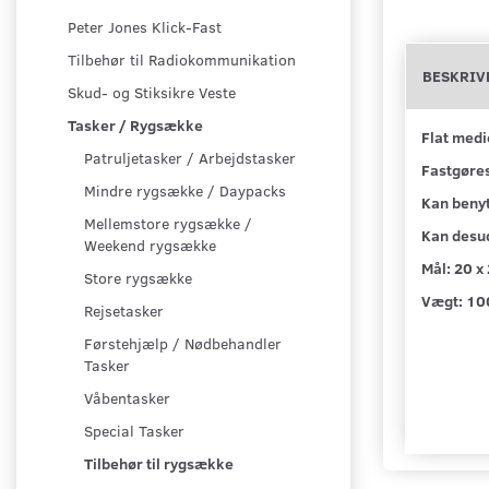
Peter Jones Klick-Fast
Tilbehør til Radiokommunikation
BESKRIV
Skud- og Stiksikre Veste
Tasker / Rygsække
Flat medi
Patruljetasker / Arbejdstasker
Fastgøres
Mindre rygsække / Daypacks
Kan benyt
Mellemstore rygsække /
Kan desud
Weekend rygsække
Mål: 20 x
Store rygsække
Vægt: 10
Rejsetasker
Førstehjælp / Nødbehandler
Tasker
Våbentasker
Special Tasker
Tilbehør til rygsække