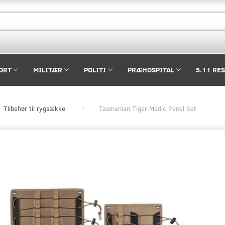
ORT
MILITÆR
POLITI
PRÆHOSPITAL
5.11 RE
Tilbehør til rygsække
Tasmanian Tiger Medic Panel Set