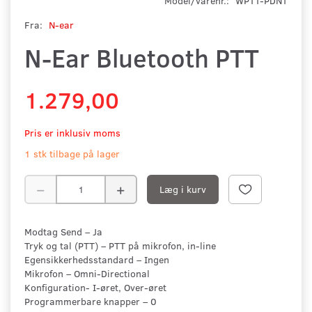
Model/varenr.:
WPTT-PDNT
Fra:
N-ear
N-Ear Bluetooth PTT
1.279,00
Pris er inklusiv moms
1 stk tilbage på lager
Læg i kurv
Modtag Send – Ja
Tryk og tal (PTT) – PTT på mikrofon, in-line
Egensikkerhedsstandard – Ingen
Mikrofon – Omni-Directional
Konfiguration- I-øret, Over-øret
Programmerbare knapper – 0