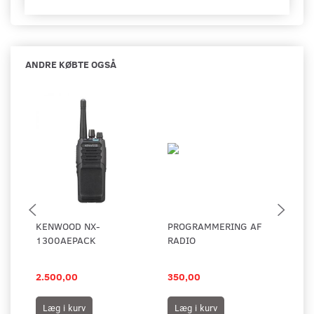
ANDRE KØBTE OGSÅ
KENWOOD NX-
PROGRAMMERING AF
AK
1300AEPACK
RADIO
HE
KE
2.500,00
350,00
18
Læg i kurv
Læg i kurv
L