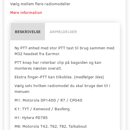
Vælg mellem flere radiomodeller
Mere information
BESKRIVELSE
ANMELDELSER
Ny PTT enhed med stor PTT tast til brug sammen med
M32 headset fra Earmor.
PTT knap har roterbar clip på bagsiden og kan
monteres næsten overalt.
Ekstra finger-PTT kan tilkobles. (medfølger ikke)
Vælg selv hvilken radiomodel du skal bruge den til i
menuen:
M1: Motorola DP1400 / R7 / CP040
K1: TYT / Kenwood / Baofeng
H1: Hytera PD785
M6: Motorola T42, T62, T82, Talkabout