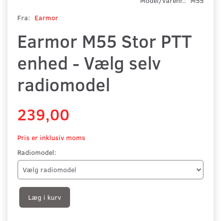
Model/varenr.:
M55
Fra:
Earmor
Earmor M55 Stor PTT
enhed - Vælg selv
radiomodel
239,00
Pris er inklusiv moms
Radiomodel:
Læg i kurv