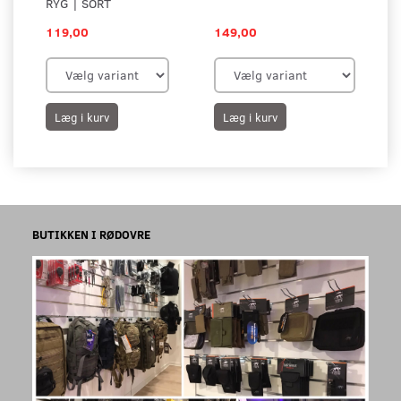
RYG | SORT
KE
119,00
149,00
18
Læg i kurv
Læg i kurv
L
BUTIKKEN I RØDOVRE