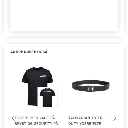
ANDRE KØBTE OGSÅ
T-SHIRT MED VAGT PÅ
TASMANIAN TIGER -
AK
BRYST OG SECURITY PÅ
DUTY YDERBÆLTE
HE