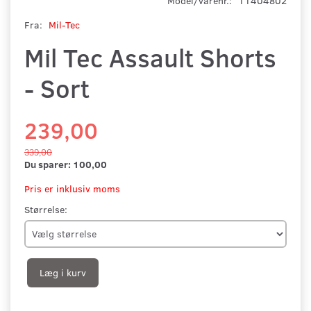
Model/varenr.:
11404802
Fra:
Mil-Tec
Mil Tec Assault Shorts
- Sort
239,00
339,00
Du sparer:
100,00
Pris er inklusiv moms
Størrelse:
Læg i kurv