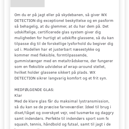
Om du er på jagt eller på skydebanen, så giver WX
DETECTION dig exceptionel beskyttelse og en pasform
så behagelig, at du glemmer, at du har dem på. Det
udskiftelige, certificerede glas system giver dig
muligheden for hurtigt at udskifte glassene, så du kan
tilpasse dig til de forskellige lysforhold du begiver dig
ud i. Modellen har et justerbart næsestykke og
kommer med fleksible, formtilpassende,
gummistænger med en metaltrådskerne, der fungerer
som en fleksible udvidelse af wrap-around stellet,
hvilket holder glassene sikkert på plads. WX
DETECTION sikrer langvarig komfort og et frit syn.
MEDFØLGENDE GLAS:
Klar
Med de klare glas får du maksimal lystransmission,
så du kan se de præcise farveværdier. Ideel til brug i
diset/tåget og overskyet vejr, ved tusmørke og daggry
samt indendørs. Perfekte til indendørs sport som fx
squash, tennis, håndbold og futsal, samt til jagt i de