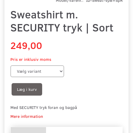
Model/varenr.:
ID-Sweat-VpB+SpR
Sweatshirt m.
SECURITY tryk | Sort
249,00
Pris er inklusiv moms
Læg i kurv
Med SECURITY tryk foran og bagpå
Mere information