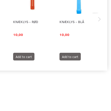
KNÆKLYS - RØD
KNÆKLYS - BLÅ
KN
10,00
10,00
10
Add to cart
Add to cart
A