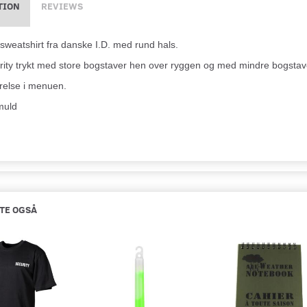
TION
REVIEWS
 sweatshirt fra danske I.D. med rund hals.
ity trykt med store bogstaver hen over ryggen og med mindre bogstaver
relse i menuen.
muld
TE OGSÅ