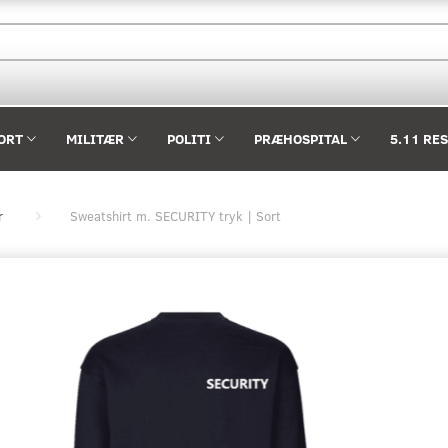
ORT
MILITÆR
POLITI
PRÆHOSPITAL
5.11 RE
r
Sweatshirt m. SECURITY tryk | Sort