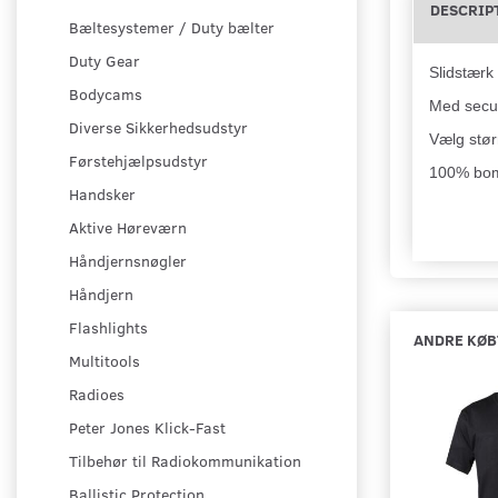
DESCRIP
Bæltesystemer / Duty bælter
Duty Gear
Slidstærk
Bodycams
Med secur
Diverse Sikkerhedsudstyr
Vælg stør
Førstehjælpsudstyr
100% bo
Handsker
Aktive Høreværn
Håndjernsnøgler
Håndjern
Flashlights
ANDRE KØB
Multitools
Radioes
Peter Jones Klick-Fast
Tilbehør til Radiokommunikation
Ballistic Protection