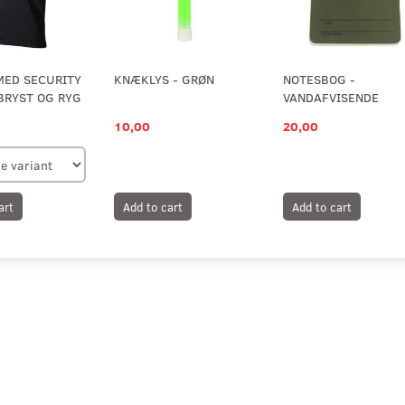
MED SECURITY
KNÆKLYS - GRØN
NOTESBOG -
BRYST OG RYG
VANDAFVISENDE
10,00
20,00
art
Add to cart
Add to cart