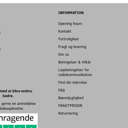
INFORMATION
Opening hours
Kontakt
k
Fortrolighed
Fragt og levering
y
Om os
Betingelser & Vilkår
Lejebetingelser for
radiokommunikation
Find din størrelse
FAQ
med at blive endnu
bedre.
Bæredygtighed
 gerne en anmeldelse
FRAGTPRISER
n købsoplevelse.
Returnering