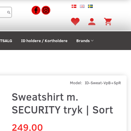
STSALG
ID holdere / Kortholdere
Brands
Model:
ID-Sweat-VpB+SpR
Sweatshirt m.
SECURITY tryk | Sort
249,00