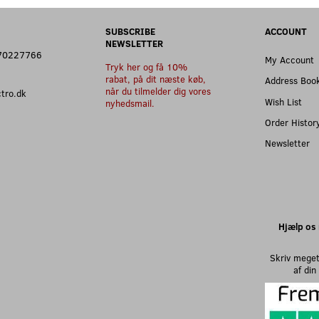
SUBSCRIBE
ACCOUNT
NEWSLETTER
: 70227766
My Account
Tryk her og få 10%
rabat, på dit næste køb,
Address Boo
når du tilmelder dig vores
ectro.dk
Wish List
nyhedsmail.
Order Histor
Newsletter
Hjælp os 
Skriv meget
af di