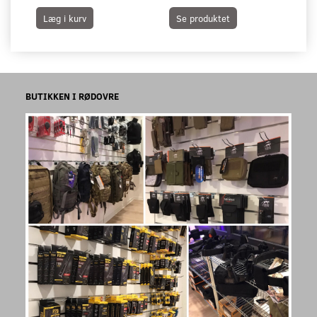
Læg i kurv
Se produktet
L
BUTIKKEN I RØDOVRE