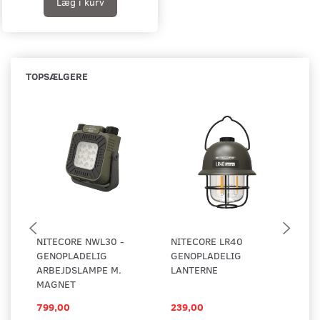
Læg i kurv
TOPSÆLGERE
NITECORE NWL30 -
NITECORE LR40
NI
GENOPLADELIG
GENOPLADELIG
ARBEJDSLAMPE M.
LANTERNE
MAGNET
799,00
239,00
26