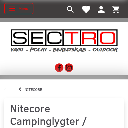
Menu
Skifte navigation
NITECORE
Nitecore
Campinglygter /