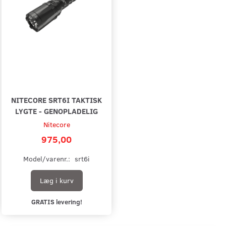
NITECORE SRT6I TAKTISK
LYGTE - GENOPLADELIG
Nitecore
975,00
Model/varenr.:
srt6i
Læg i kurv
GRATIS levering!