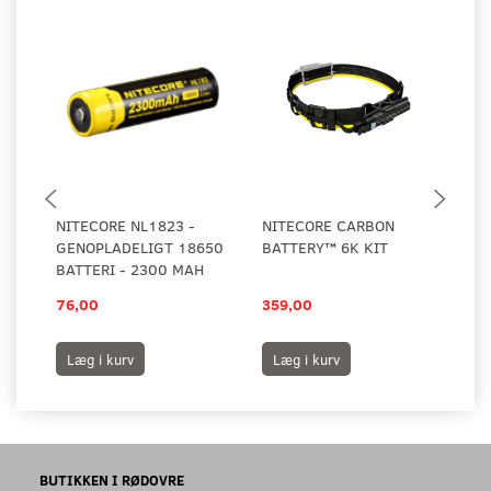
NITECORE NL1823 -
NITECORE CARBON
NI
GENOPLADELIGT 18650
BATTERY™ 6K KIT
C 
BATTERI - 2300 MAH
76,00
359,00
39
Læg i kurv
Læg i kurv
L
BUTIKKEN I RØDOVRE