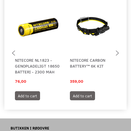
NITECORE NL1823 -
NITECORE CARBON
NI
GENOPLADELIGT 18650
BATTERY™ 6K KIT
C 
BATTERI - 2300 MAH
76,00
359,00
39
Add to cart
Add to cart
A
BUTIKKEN I RØDOVRE