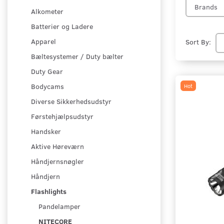
Brands
Alkometer
Batterier og Ladere
Apparel
Sort By:
Bæltesystemer / Duty bælter
Duty Gear
Bodycams
Hot
Diverse Sikkerhedsudstyr
Førstehjælpsudstyr
Handsker
Aktive Høreværn
Håndjernsnøgler
Håndjern
Flashlights
Pandelamper
NITECORE