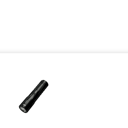
 -
NITECORE MH15 - GENOPLADELIG
TE
LYGTE M. POWERBANK
540,00
Add to cart