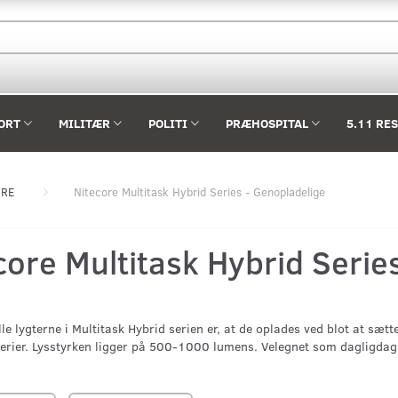
ORT
MILITÆR
POLITI
PRÆHOSPITAL
5.11 RE
ORE
Nitecore Multitask Hybrid Series - Genopladelige
core Multitask Hybrid Serie
lle lygterne i Multitask Hybrid serien er, at de oplades ved blot at sæt
terier. Lysstyrken ligger på 500-1000 lumens. Velegnet som dagligdags