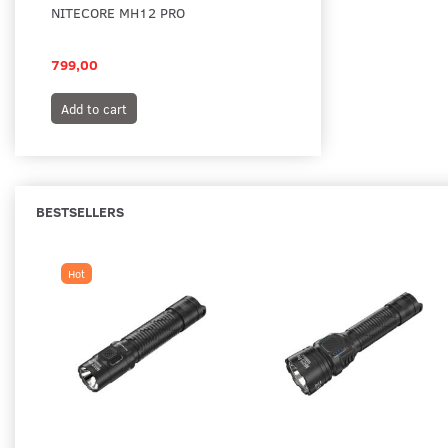
NITECORE MH12 PRO
NITECORE MH25 PRO
GENOPLADELIG LYG
799,00
895,00
Add to cart
Add to cart
BESTSELLERS
Hot