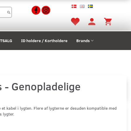
STSALG
ID holdere / Kortholdere
Brands
s - Genopladelige
te et kabel i lygten. Flere af lygterne er desuden kompatible med
 lygter.