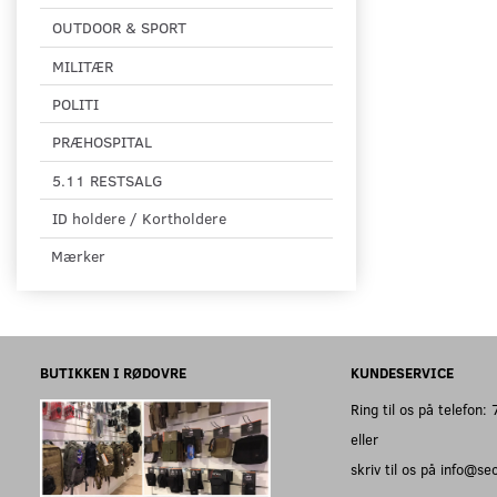
OUTDOOR & SPORT
MILITÆR
POLITI
PRÆHOSPITAL
5.11 RESTSALG
ID holdere / Kortholdere
Mærker
BUTIKKEN I RØDOVRE
KUNDESERVICE
Ring til os på telefon
eller
skriv til os på info@s