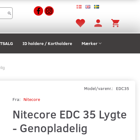
STSALG
ID holdere / Kortholdere
Mærker
lig
Model/varenr.:
EDC35
Fra:
Nitecore
Nitecore EDC 35 Lygte
- Genopladelig