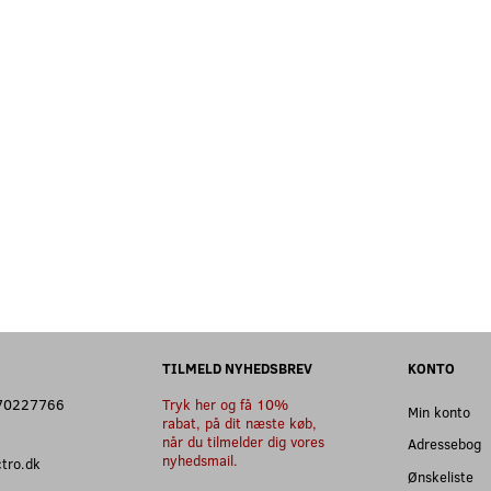
TILMELD NYHEDSBREV
KONTO
: 70227766
Tryk her og få 10%
Min konto
rabat, på dit næste køb,
når du tilmelder dig vores
Adressebog
nyhedsmail.
ectro.dk
Ønskeliste