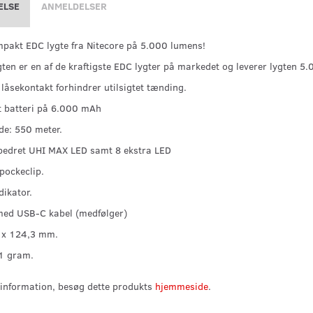
ELSE
ANMELDELSER
pakt EDC lygte fra Nitecore på 5.000 lumens!
ten er en af de kraftigste EDC lygter på markedet og leverer lygten 5
 låsekontakt forhindrer utilsigtet tænding.
t batteri på 6.000 mAh
e: 550 meter.
bedret UHI MAX LED samt 8 ekstra LED
 pockeclip.
dikator.
med USB-C kabel (medfølger)
8 x 124,3 mm.
1 gram.
information, besøg dette produkts
hjemmeside
.