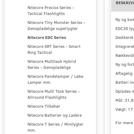
BESKRIV
Nitecore Precise Series -
Tactical Flashlights
Ny og kom
Nitecore Tiny Monster Series -
EDC35 lyg
Genopladelige superlygter
Dedikeret
Nitecore EDC Series
Integrere
Nitecore SRT Series - Smart
Ring Tactical
Rækkevidd
Nitecore Multitask Hybrid
Ny og for
Series - Genopladelige
Aftagelig
Nitecore Pandelamper / Løbe
Batteri in
Lamper mm.
Oplades 
Nitecore Multi Task Series -
Allround Flashlights
Mål: 31,
Nitecore Tilbehør
Vægt: 17
Nitecore Batterier og Ladere
For mere 
Nitecore T Series / Minilygter
mm.