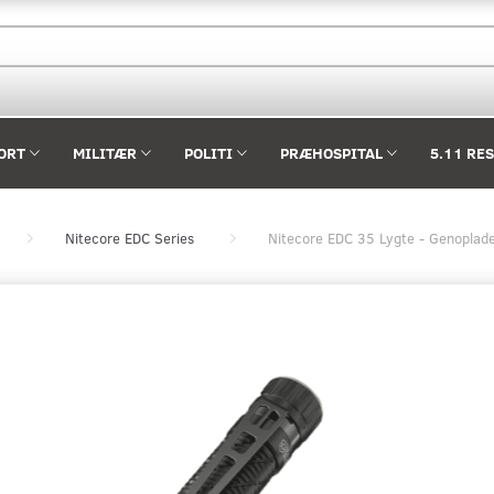
ORT
MILITÆR
POLITI
PRÆHOSPITAL
5.11 RE
Nitecore EDC Series
Nitecore EDC 35 Lygte - Genoplade