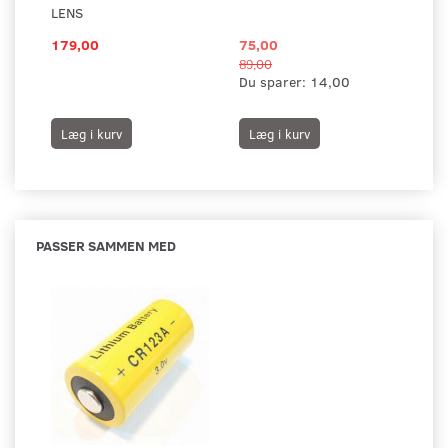
LENS
GU
179,00
75,00
35
89,00
Du sparer:
14,00
Læg i kurv
Læg i kurv
L
PASSER SAMMEN MED