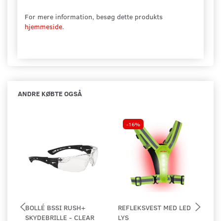
For mere information, besøg dette produkts
hjemmeside
.
ANDRE KØBTE OGSÅ
-16%
BOLLÉ BSSI RUSH+
REFLEKSVEST MED LED
ES
SKYDEBRILLE - CLEAR
LYS
EN