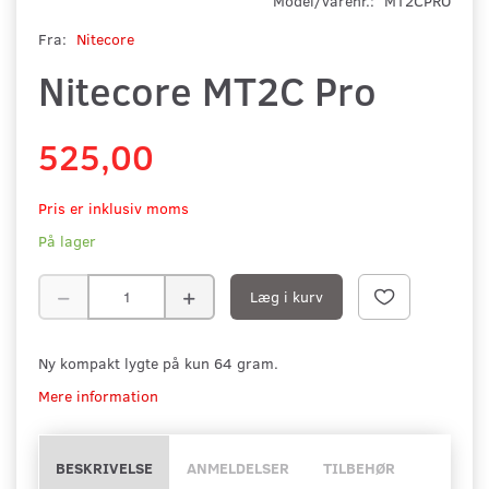
Model/varenr.:
MT2CPRO
Fra:
Nitecore
Nitecore MT2C Pro
525,00
Pris er inklusiv moms
På lager
Læg i kurv
Ny kompakt lygte på kun 64 gram.
Mere information
BESKRIVELSE
ANMELDELSER
TILBEHØR