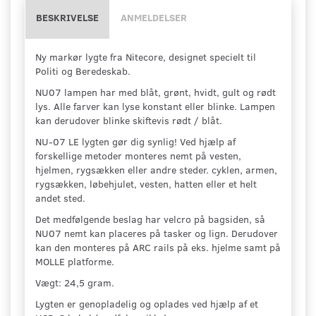
BESKRIVELSE
ANMELDELSER
Ny markør lygte fra Nitecore, designet specielt til
Politi og Beredeskab.
NU07 lampen har med blåt, grønt, hvidt, gult og rødt
lys. Alle farver kan lyse konstant eller blinke. Lampen
kan derudover blinke skiftevis rødt / blåt.
NU-07 LE lygten gør dig synlig! Ved hjælp af
forskellige metoder monteres nemt på vesten,
hjelmen, rygsækken eller andre steder. cyklen, armen,
rygsækken, løbehjulet, vesten, hatten eller et helt
andet sted.
Det medfølgende beslag har velcro på bagsiden, så
NU07 nemt kan placeres på tasker og lign. Derudover
kan den monteres på ARC rails på eks. hjelme samt på
MOLLE platforme.
Vægt: 24,5 gram.
Lygten er genopladelig og oplades ved hjælp af et