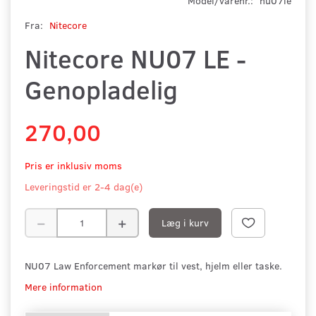
Model/varenr.:
nu07le
Fra:
Nitecore
Nitecore NU07 LE -
Genopladelig
270,00
Pris er inklusiv moms
Leveringstid er 2-4 dag(e)
Læg i kurv
NU07 Law Enforcement markør til vest, hjelm eller taske.
Mere information