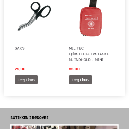
SAKS
MIL TEC
FØRSTEHJÆLPSTASKE
M. INDHOLD - MINI
25,00
85,00
Læg i kurv
Læg i kurv
BUTIKKEN I RØDOVRE