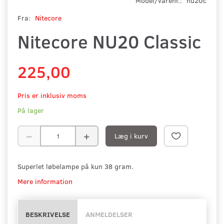
Model/varenr.:
nu20c
Fra:
Nitecore
Nitecore NU20 Classic
225,00
Pris er inklusiv moms
På lager
Læg i kurv
Superlet løbelampe på kun 38 gram.
Mere information
BESKRIVELSE
ANMELDELSER