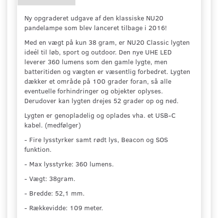
Ny opgraderet udgave af den klassiske NU20
pandelampe som blev lanceret tilbage i 2016!
Med en vægt på kun 38 gram, er NU20 Classic lygten
ideél til løb, sport og outdoor. Den nye UHE LED
leverer 360 lumens som den gamle lygte, men
batteritiden og vægten er væsentlig forbedret. Lygten
dækker et område på 100 grader foran, så alle
eventuelle forhindringer og objekter oplyses.
Derudover kan lygten drejes 52 grader op og ned.
Lygten er genopladelig og oplades vha. et USB-C
kabel. (medfølger)
- Fire lysstyrker samt rødt lys, Beacon og SOS
funktion.
- Max lysstyrke: 360 lumens.
- Vægt: 38gram.
- Bredde: 52,1 mm.
- Rækkevidde: 109 meter.