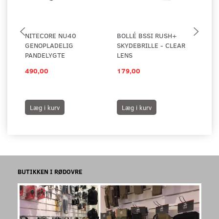
NITECORE NU40
BOLLÉ BSSI RUSH+
NI
GENOPLADELIG
SKYDEBRILLE - CLEAR
PANDELYGTE
LENS
490,00
179,00
52
Læg i kurv
Læg i kurv
L
BUTIKKEN I RØDOVRE