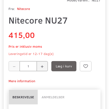
Model/varenr.:
NU27
Fra:
Nitecore
Nitecore NU27
415,00
Pris er inklusiv moms
Leveringstid er 12-17 dag(e)
Læg i kurv
Mere information
BESKRIVELSE
ANMELDELSER