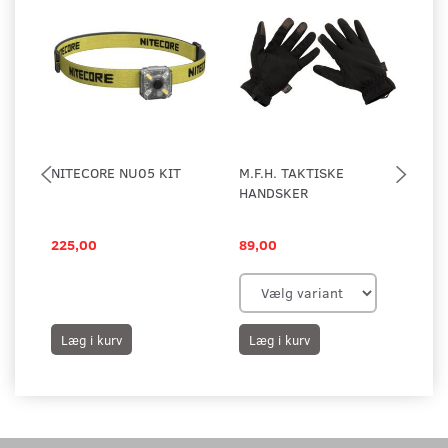
NITECORE NU05 KIT
M.F.H. TAKTISKE
NE
HANDSKER
LY
225,00
89,00
12
Læg i kurv
Læg i kurv
L