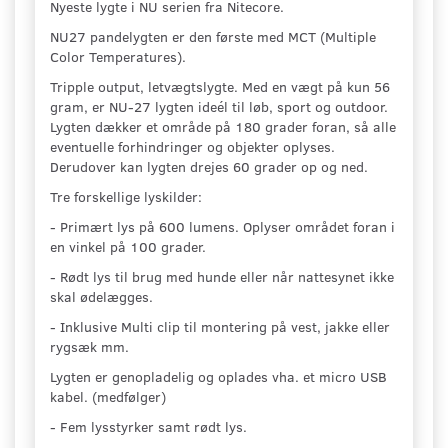
Nyeste lygte i NU serien fra Nitecore.
NU27 pandelygten er den første med MCT (Multiple
Color Temperatures).
Tripple output, letvægtslygte. Med en vægt på kun 56
gram, er NU-27 lygten ideél til løb, sport og outdoor.
Lygten dækker et område på 180 grader foran, så alle
eventuelle forhindringer og objekter oplyses.
Derudover kan lygten drejes 60 grader op og ned.
Tre forskellige lyskilder:
- Primært lys på 600 lumens. Oplyser området foran i
en vinkel på 100 grader.
- Rødt lys til brug med hunde eller når nattesynet ikke
skal ødelægges.
- Inklusive Multi clip til montering på vest, jakke eller
rygsæk mm.
Lygten er genopladelig og oplades vha. et micro USB
kabel. (medfølger)
- Fem lysstyrker samt rødt lys.